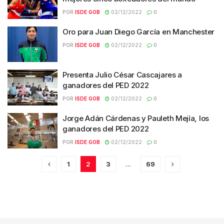
POR
ISDE GOB
02/12/2022
0
Oro para Juan Diego García en Manchester
POR
ISDE GOB
02/12/2022
0
Presenta Julio César Cascajares a
ganadores del PED 2022
POR
ISDE GOB
02/12/2022
0
Jorge Adán Cárdenas y Pauleth Mejía, los
ganadores del PED 2022
POR
ISDE GOB
02/12/2022
0
1
2
3
…
69