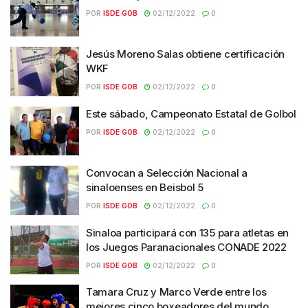
POR
ISDE GOB
02/12/2022
0
Jesús Moreno Salas obtiene certificación
WKF
POR
ISDE GOB
02/12/2022
0
Este sábado, Campeonato Estatal de Golbol
POR
ISDE GOB
02/12/2022
0
Convocan a Selección Nacional a
sinaloenses en Beisbol 5
POR
ISDE GOB
02/12/2022
0
Sinaloa participará con 135 para atletas en
los Juegos Paranacionales CONADE 2022
POR
ISDE GOB
02/12/2022
0
Tamara Cruz y Marco Verde entre los
mejores cinco boxeadores del mundo