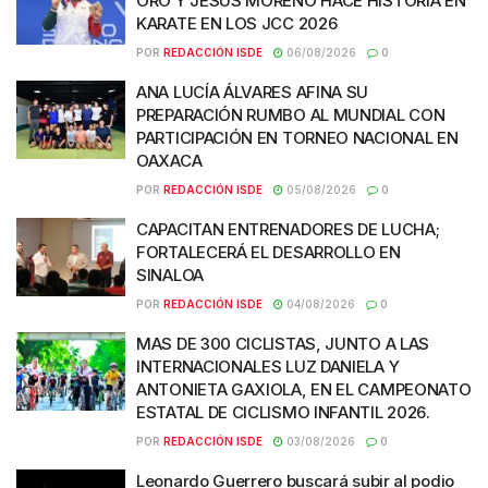
ORO Y JESÚS MORENO HACE HISTORIA EN
KARATE EN LOS JCC 2026
POR
REDACCIÓN ISDE
06/08/2026
0
ANA LUCÍA ÁLVARES AFINA SU
PREPARACIÓN RUMBO AL MUNDIAL CON
PARTICIPACIÓN EN TORNEO NACIONAL EN
OAXACA
POR
REDACCIÓN ISDE
05/08/2026
0
CAPACITAN ENTRENADORES DE LUCHA;
FORTALECERÁ EL DESARROLLO EN
SINALOA
POR
REDACCIÓN ISDE
04/08/2026
0
MAS DE 300 CICLISTAS, JUNTO A LAS
INTERNACIONALES LUZ DANIELA Y
ANTONIETA GAXIOLA, EN EL CAMPEONATO
ESTATAL DE CICLISMO INFANTIL 2026.
POR
REDACCIÓN ISDE
03/08/2026
0
Leonardo Guerrero buscará subir al podio