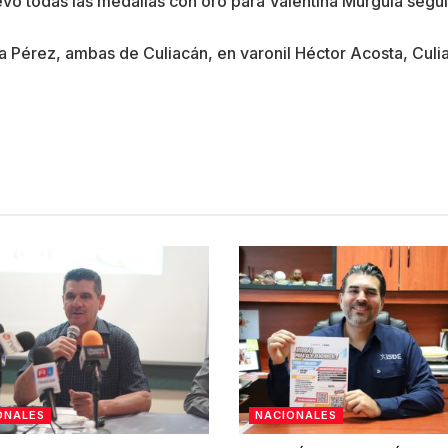
levó todas las medallas con oro para Valentina Murguía segu
na Pérez, ambas de Culiacán, en varonil Héctor Acosta, Culi
ONALES
NACIONALES