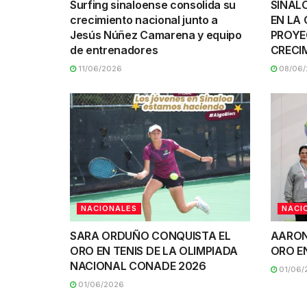
Surfing sinaloense consolida su
SINAL
crecimiento nacional junto a
EN LA
Jesús Núñez Camarena y equipo
PROYE
de entrenadores
CRECI
11/06/2026
08/06/
NACIONALES
NACI
SARA ORDUÑO CONQUISTA EL
AARON
ORO EN TENIS DE LA OLIMPIADA
ORO E
NACIONAL CONADE 2026
01/06/
01/06/2026