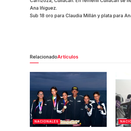
Carrizoza, Culiacán. En femenil Culiacán se l
Ana Iñiguez.
Sub 18 oro para Claudia Millán y plata para A
Relacionado
Artículos
NACIONALES
NACI