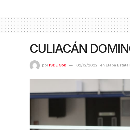
CULIACÁN DOMIN
por
ISDE Gob
02/12/2022
en
Etapa Estatal