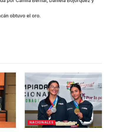
ida por Camila Bernal, Daniela Bojórquez y
acán obtuvo el oro.
NACIONALES