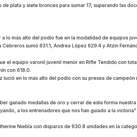
co de plata y siete bronces para sumar 17, superando las do
r a lo más alto del podio fue en la modalidad de equipos ju
la Cebreros sumó 631.1, Andrea López 629.4 y Atzín Fernán
 fue el equipo varonil juvenil menor en Rifle Tendido con to
ín con 618.0.
ez lució en lo más alto del podio con su presea de campeón 
ber ganado medallas de oro y cerrar de esta forma nuestra
yando, a los entrenadores que nos han guiado a la victoria”
herine Niebla con disparos de 630.8 unidades en la categor