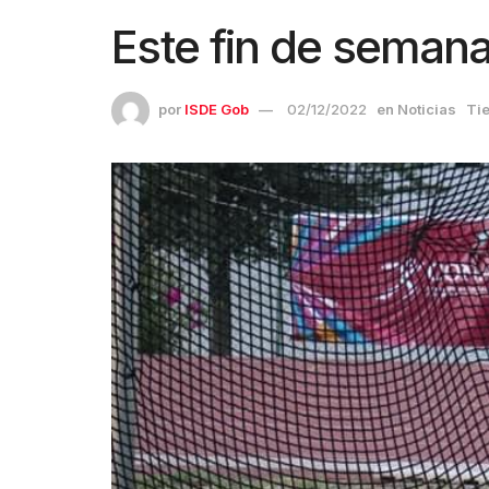
Este fin de semana
por
ISDE Gob
02/12/2022
en
Noticias
Tie