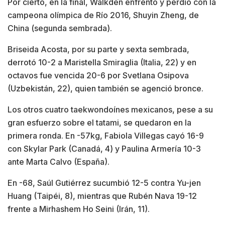
Por cierto, en la final, Walkden enfrentó y perdió con la
campeona olímpica de Río 2016, Shuyin Zheng, de
China (segunda sembrada).
Briseida Acosta, por su parte y sexta sembrada,
derrotó 10-2 a Maristella Smiraglia (Italia, 22) y en
octavos fue vencida 20-6 por Svetlana Osipova
(Uzbekistán, 22), quien también se agenció bronce.
Los otros cuatro taekwondoínes mexicanos, pese a su
gran esfuerzo sobre el tatami, se quedaron en la
primera ronda. En -57kg, Fabiola Villegas cayó 16-9
con Skylar Park (Canadá, 4) y Paulina Armería 10-3
ante Marta Calvo (España).
En -68, Saúl Gutiérrez sucumbió 12-5 contra Yu-jen
Huang (Taipéi, 8), mientras que Rubén Nava 19-12
frente a Mirhashem Ho Seini (Irán, 11).