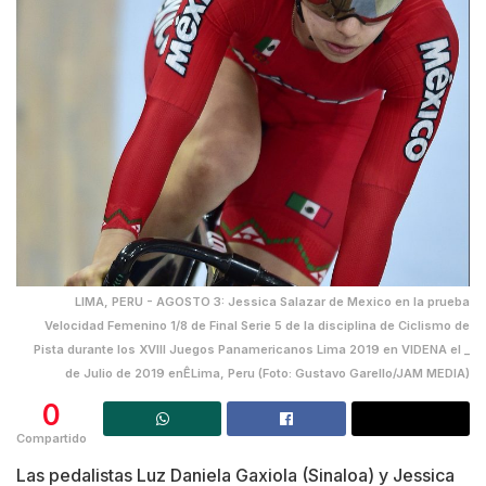
LIMA, PERU - AGOSTO 3: Jessica Salazar de Mexico en la prueba
Velocidad Femenino 1/8 de Final Serie 5 de la disciplina de Ciclismo de
Pista durante los XVIII Juegos Panamericanos Lima 2019 en VIDENA el _
de Julio de 2019 enÊLima, Peru (Foto: Gustavo Garello/JAM MEDIA)
0
Compartido
Las pedalistas Luz Daniela Gaxiola (Sinaloa) y Jessica