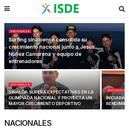
NACIONALES
Surfing sinaloense consolida su
crecimiento nacional junto a Jesús
Núñez Camarena y equipo de
entrenadores
NACIONALES
NACIONALES
SINALOA SUPERA EXPECTATIVAS EN LA
OLIMPIADA NACIONAL Y PROYECTA UN
INICIARÁ 
MAYOR CRECIMIENTO DEPORTIVO
RENDIMIE
NACIONALES