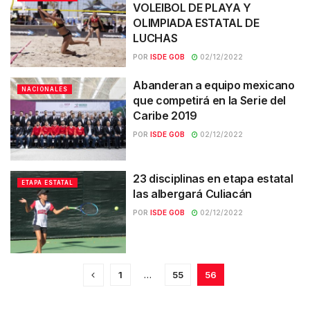
VOLEIBOL DE PLAYA Y
OLIMPIADA ESTATAL DE
LUCHAS
POR
ISDE GOB
02/12/2022
Abanderan a equipo mexicano
NACIONALES
que competirá en la Serie del
Caribe 2019
POR
ISDE GOB
02/12/2022
23 disciplinas en etapa estatal
ETAPA ESTATAL
las albergará Culiacán
POR
ISDE GOB
02/12/2022
1
…
55
56