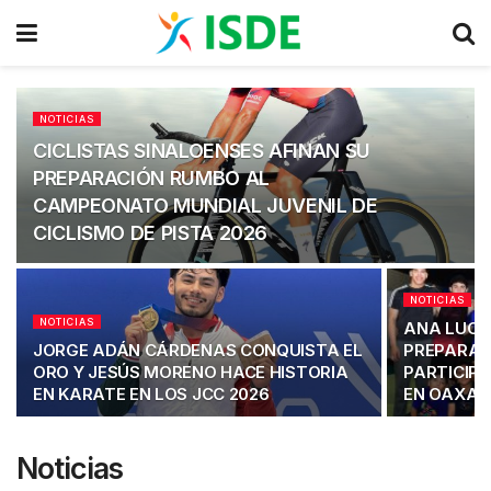
NOTICIAS
CICLISTAS SINALOENSES AFINAN SU
PREPARACIÓN RUMBO AL
CAMPEONATO MUNDIAL JUVENIL DE
CICLISMO DE PISTA 2026
NOTICIAS
NOTICIAS
ANA LUCÍ
JORGE ADÁN CÁRDENAS CONQUISTA EL
PREPARAC
ORO Y JESÚS MORENO HACE HISTORIA
PARTICIP
EN KARATE EN LOS JCC 2026
EN OAXAC
Noticias