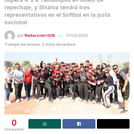
repechaje, y Sinaloa tendrá tres
representativos en el Softbol en la justa
nacional
por
Redacción ISDE
17/04/2025
Tiempo de lectura: 2 mins de lectura
0
Compartido