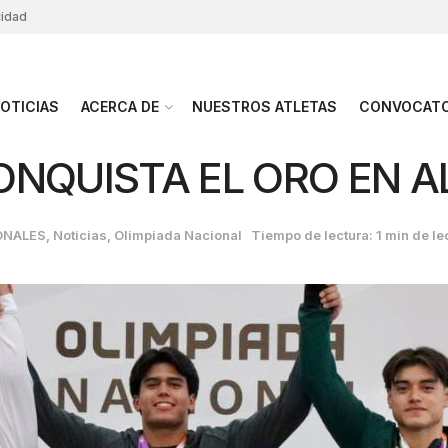
cidad
OTICIAS
ACERCA DE
NUESTROS ATLETAS
CONVOCATO
ONQUISTA EL ORO EN 
ONALES
,
Noticias
,
Olimpiada Nacional
Tiempo de lectura: 1 min de le