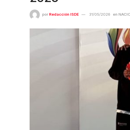
por
Redacción ISDE
31/05/2026
en
NACI