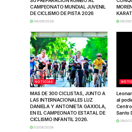
SU PREPARACIÓN RUMBO AL
CONQU
CAMPEONATO MUNDIAL JUVENIL
MOREN
DE CICLISMO DE PISTA 2026
KARAT
06/08/2026
06/08/
NOTICIAS
NOTI
MAS DE 300 CICLISTAS, JUNTO A
Leonar
LAS INTERNACIONALES LUZ
al podi
DANIELA Y ANTONIETA GAXIOLA,
Centro
EN EL CAMPEONATO ESTATAL DE
Santo 
CICLISMO INFANTIL 2026.
29/07/
03/08/2026