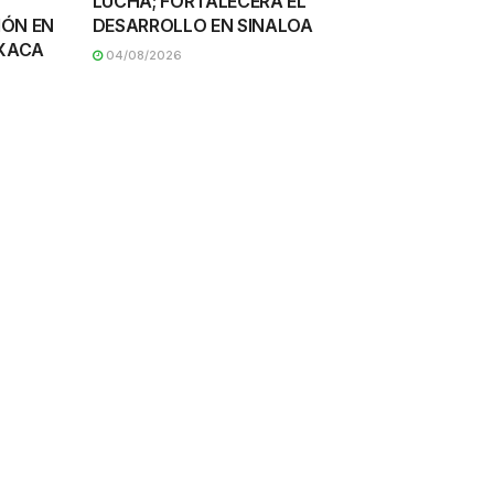
LUCHA; FORTALECERÁ EL
IÓN EN
DESARROLLO EN SINALOA
AXACA
04/08/2026