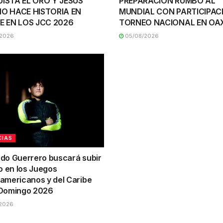
ISTA EL ORO Y JESÚS
PREPARACIÓN RUMBO AL
O HACE HISTORIA EN
MUNDIAL CON PARTICIPAC
E EN LOS JCC 2026
TORNEO NACIONAL EN O
2026
05/08/2026
CIAS
do Guerrero buscará subir
o en los Juegos
americanos y del Caribe
Domingo 2026
2026