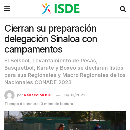
Cierran su preparación
delegación Sinaloa con
campamentos
El Beisbol, Levantamiento de Pesas,
Basquetbol, Karate y Boxeo se declaran listos
para sus Regionales y Macro Regionales de los
Nacionales CONADE 2023
por
Redacción ISDE
14/03/2023
Tiempo de lectura: 3 mins de lectura