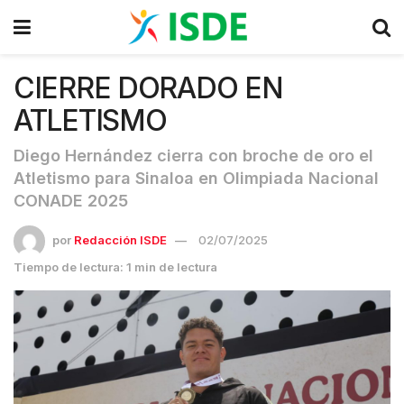
CIERRE DORADO EN
ATLETISMO
Diego Hernández cierra con broche de oro el
Atletismo para Sinaloa en Olimpiada Nacional
CONADE 2025
por
Redacción ISDE
02/07/2025
Tiempo de lectura: 1 min de lectura