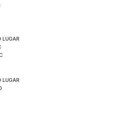
C
O LUGAR
C
CC
O LUGAR
D
D