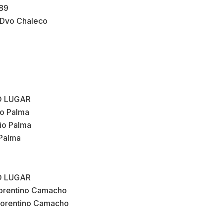
 89
a Dvo Chaleco
O LUGAR
io Palma
lio Palma
 Palma
O LUGAR
Florentino Camacho
 Florentino Camacho