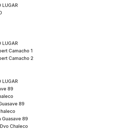
O LUGAR
D
O LUGAR
mbert Camacho 1
mbert Camacho 2
O LUGAR
ave 89
haleco
 Guasave 89
Chaleco
ra Guasave 89
a Dvo Chaleco