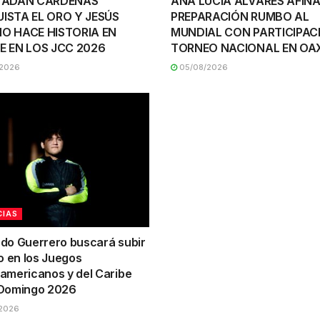
 ADÁN CÁRDENAS
ANA LUCÍA ÁLVARES AFINA
ISTA EL ORO Y JESÚS
PREPARACIÓN RUMBO AL
O HACE HISTORIA EN
MUNDIAL CON PARTICIPAC
E EN LOS JCC 2026
TORNEO NACIONAL EN O
2026
05/08/2026
CIAS
do Guerrero buscará subir
o en los Juegos
americanos y del Caribe
Domingo 2026
2026