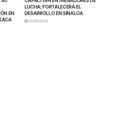
 SU
CAPACITAN ENTRENADORES DE
LUCHA; FORTALECERÁ EL
IÓN EN
DESARROLLO EN SINALOA
AXACA
04/08/2026