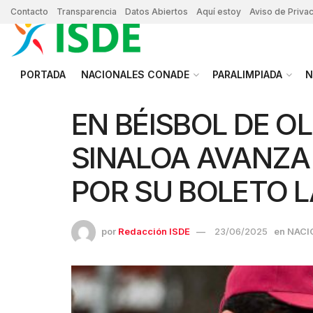
Contacto
Transparencia
Datos Abiertos
Aquí estoy
Aviso de Priva
PORTADA
NACIONALES CONADE
PARALIMPIADA
N
EN BÉISBOL DE O
SINALOA AVANZA 
POR SU BOLETO L
por
Redacción ISDE
23/06/2025
en
NACI