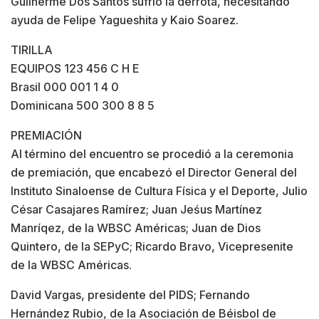
Guilherme Dos Santos sufrió la derrota, necesitando
ayuda de Felipe Yagueshita y Kaio Soarez.
TIRILLA
EQUIPOS 123 456 C H E
Brasil 000 001 1 4 0
Dominicana 500 300 8 8 5
PREMIACIÓN
Al término del encuentro se procedió a la ceremonia
de premiación, que encabezó el Director General del
Instituto Sinaloense de Cultura Física y el Deporte, Julio
César Casajares Ramírez; Juan Jeśus Martínez
Manríqez, de la WBSC Américas; Juan de Dios
Quintero, de la SEPyC; Ricardo Bravo, Vicepresenite
de la WBSC Américas.
David Vargas, presidente del PIDS; Fernando
Hernández Rubio, de la Asociación de Béisbol de