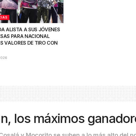
CIAS
OA ALISTA A SUS JÓVENES
SAS PARA NACIONAL
S VALORES DE TIRO CON
2026
án, los máximos ganador
Cosalá y Mocorito se suben a lo más alto del p