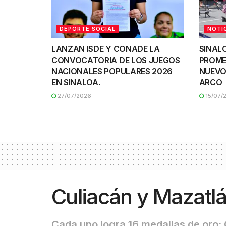
DEPORTE SOCIAL
NOTI
LANZAN ISDE Y CONADE LA
SINAL
CONVOCATORIA DE LOS JUEGOS
PROME
NACIONALES POPULARES 2026
NUEVO
EN SINALOA.
ARCO
27/07/2026
15/07/
Culiacán y Mazatl
Cada uno logra 16 medallas de oro; 