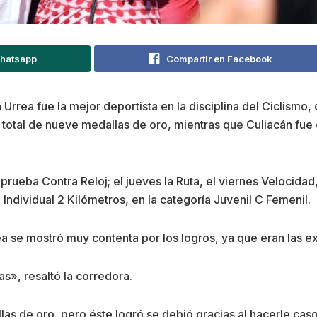
Whatsapp
Compartir en Facebook
 Urrea fue la mejor deportista en la disciplina del Ciclismo,
otal de nueve medallas de oro, mientras que Culiacán fue 
la prueba Contra Reloj; el jueves la Ruta, el viernes Velocid
ndividual 2 Kilómetros, en la categoría Juvenil C Femenil.
a se mostró muy contenta por los logros, ya que eran las e
s», resaltó la corredora.
s de oro, pero éste logró se debió gracias al hacerle caso