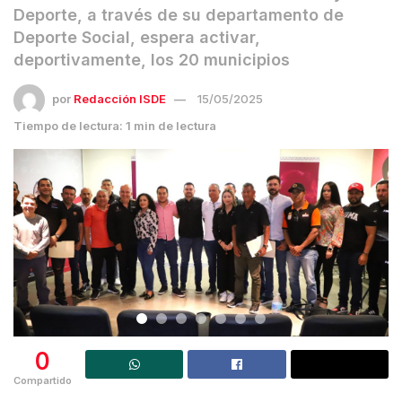
Deporte, a través de su departamento de
Deporte Social, espera activar,
deportivamente, los 20 municipios
por
Redacción ISDE
15/05/2025
Tiempo de lectura: 1 min de lectura
0
Compartido