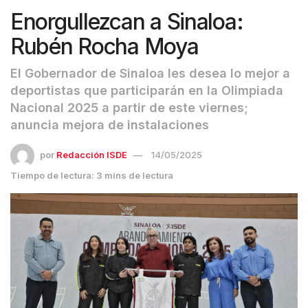
Enorgullezcan a Sinaloa:
Rubén Rocha Moya
El Gobernador de Sinaloa les desea lo mejor a
deportistas que participarán en la Olimpiada
Nacional 2025 a partir de este viernes;
anuncia mejora de instalaciones
por
Redacción ISDE
14/05/2025
Tiempo de lectura: 3 mins de lectura