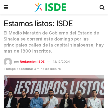
Estamos listos: ISDE
El Medio Maratón de Gobierno del Estado de
Sinaloa se correrá este domingo por las
principales calles de la capital sinaloense; hay
más de 1800 inscritos.
por
Redacción ISDE
13/12/2024
Tiempo de lectura: 3 mins de lectura