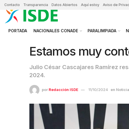
Contacto
Transparencia
Datos Abiertos
Aquí estoy
Aviso de Priva
PORTADA
NACIONALES CONADE
PARALIMPIADA
N
Estamos muy conte
Julio César Cascajares Ramírez res
2024.
por
Redacción ISDE
11/10/2024
en
Notici