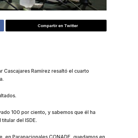
Compartir en Twitter
ar Cascajares Ramírez resaltó el cuarto
a.
ltados.
yado 100 por ciento, y sabemos que él ha
titular del ISDE.
ense, en Paranacionales CONADE, quedamos en