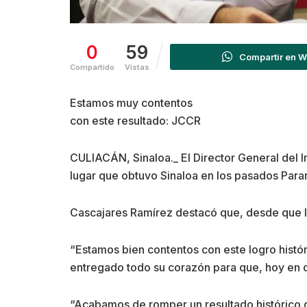
0
59
Compartir en 
Compartido
Vistas
Estamos muy contentos
con este resultado: JCCR
CULIACÁN, Sinaloa._ El Director General del In
lugar que obtuvo Sinaloa en los pasados Pa
Cascajares Ramírez destacó que, desde que lle
“Estamos bien contentos con este logro hist
entregado todo su corazón para que, hoy en día
“Acabamos de romper un resultado histórico 