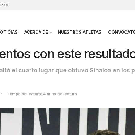
cidad
OTICIAS
ACERCA DE
NUESTROS ATLETAS
CONVOCATO
ntos con este resultad
altó el cuarto lugar que obtuvo Sinaloa en l
as
Tiempo de lectura: 4 mins de lectura