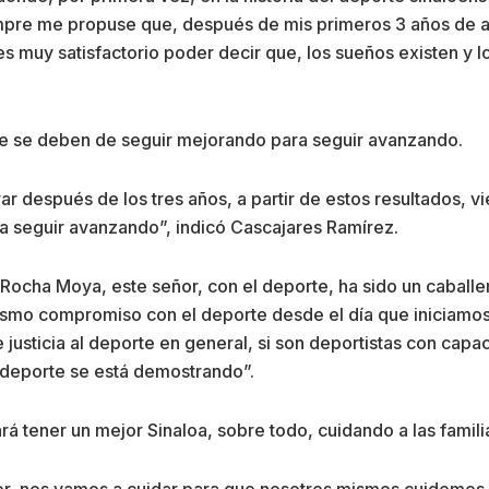
empre me propuse que, después de mis primeros 3 años de a
es muy satisfactorio poder decir que, los sueños existen y 
ue se deben de seguir mejorando para seguir avanzando.
rar después de los tres años, a partir de estos resultados, 
a seguir avanzando”, indicó Cascajares Ramírez.
cha Moya, este señor, con el deporte, ha sido un caballer
mo compromiso con el deporte desde el día que iniciamos, y s
e justicia al deporte en general, si son deportistas con capa
l deporte se está demostrando”.
rá tener un mejor Sinaloa, sobre todo, cuidando a las famili
, nos vamos a cuidar para que nosotros mismos cuidemos a 