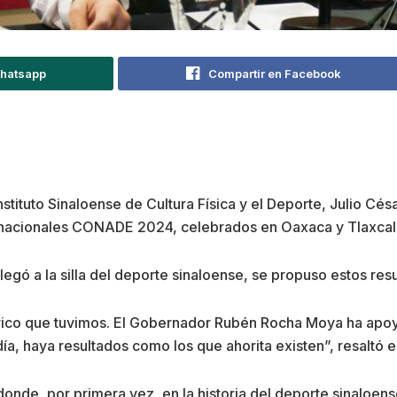
Whatsapp
Compartir en Facebook
stituto Sinaloense de Cultura Física y el Deporte, Julio Cés
ranacionales CONADE 2024, celebrados en Oaxaca y Tlaxcal
gó a la silla del deporte sinaloense, se propuso estos resu
órico que tuvimos. El Gobernador Rubén Rocha Moya ha apo
, haya resultados como los que ahorita existen”, resaltó el 
donde, por primera vez, en la historia del deporte sinalo