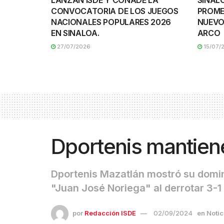
LANZAN ISDE Y CONADE LA
SINAL
CONVOCATORIA DE LOS JUEGOS
PROME
NACIONALES POPULARES 2026
NUEVO
EN SINALOA.
ARCO
27/07/2026
15/07/
Dportenis mantiene
Dportenis Mazatlán mostró su domini
"Juan José Noriega" al derrotar 3-1
por
Redacción ISDE
02/09/2024
en
Notic