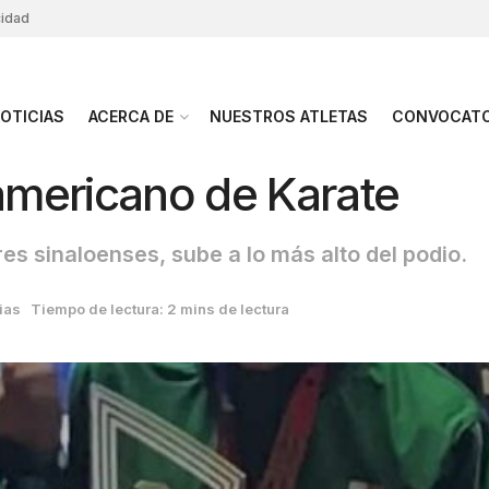
cidad
OTICIAS
ACERCA DE
NUESTROS ATLETAS
CONVOCATO
mericano de Karate
es sinaloenses, sube a lo más alto del podio.
ias
Tiempo de lectura: 2 mins de lectura