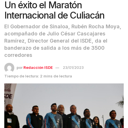
Un éxito el Maratón
Internacional de Culiacán
El Gobernador de Sinaloa, Rubén Rocha Moya,
acompañado de Julio César Cascajares
Ramírez, Director General del ISDE, da el
banderazo de salida a los más de 3500
corredores
por
Redacción ISDE
23/01/2023
Tiempo de lectura: 2 mins de lectura