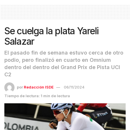
Se cuelga la plata Yareli
Salazar
El pasado fin de semana estuvo cerca de otro
podio, pero finalizó en cuarto en Omnium
dentro del dentro del Grand Prix de Pista UCI
C2
por
Redacción ISDE
06/11/2024
Tiempo de lectura: 1 min de lectura