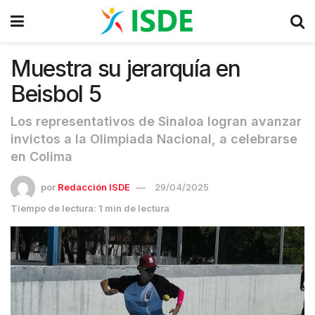
Muestra su jerarquía en
Beisbol 5
Los representativos de Sinaloa logran avanzar
invictos a la Olimpiada Nacional, a celebrarse
en Colima
por
Redacción ISDE
29/04/2025
Tiempo de lectura: 1 min de lectura