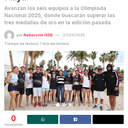
Avanzan los seis equipos a la Olimpiada
Nacional 2025, donde buscarán superar las
tres medallas de oro en la edición pasada
por
Redacción ISDE
27/04/2025
Tiempo de lectura: 1 min de lectura
0
Compartido