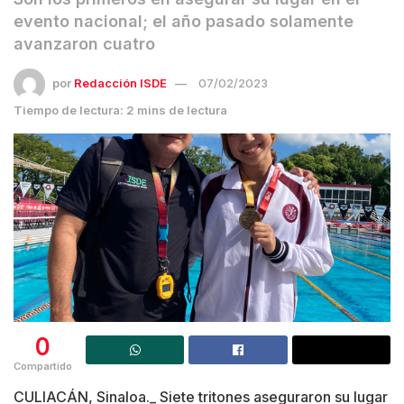
evento nacional; el año pasado solamente
avanzaron cuatro
por
Redacción ISDE
07/02/2023
Tiempo de lectura: 2 mins de lectura
0
Compartido
CULIACÁN, Sinaloa._ Siete tritones aseguraron su lugar