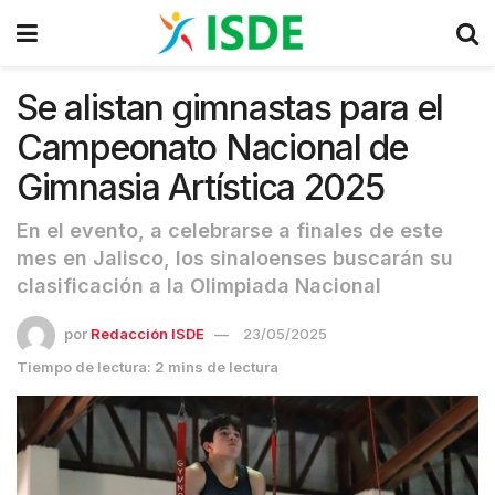
Se alistan gimnastas para el
Campeonato Nacional de
Gimnasia Artística 2025
En el evento, a celebrarse a finales de este
mes en Jalisco, los sinaloenses buscarán su
clasificación a la Olimpiada Nacional
por
Redacción ISDE
23/05/2025
Tiempo de lectura: 2 mins de lectura