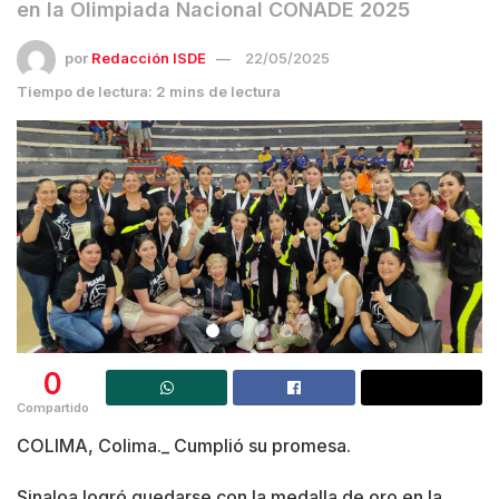
en la Olimpiada Nacional CONADE 2025
por
Redacción ISDE
22/05/2025
Tiempo de lectura: 2 mins de lectura
0
Compartido
COLIMA, Colima._ Cumplió su promesa.
Sinaloa logró quedarse con la medalla de oro en la