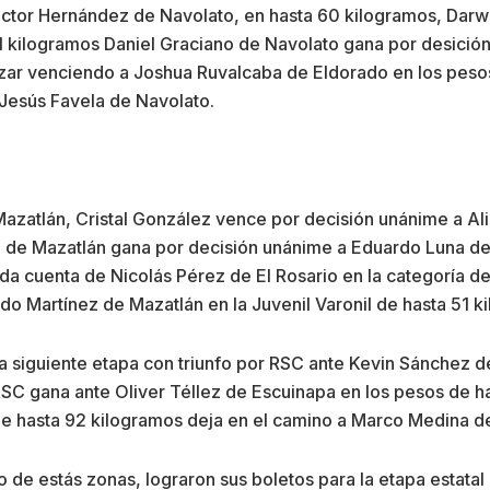
or Hernández de Navolato, en hasta 60 kilogramos, Darwin 
1 kilogramos Daniel Graciano de Navolato gana por desició
nzar venciendo a Joshua Ruvalcaba de Eldorado en los peso
e Jesús Favela de Navolato.
Mazatlán, Cristal González vence por decisión unánime a Al
 de Mazatlán gana por decisión unánime a Eduardo Luna de 
da cuenta de Nicolás Pérez de El Rosario en la categoría de
o Martínez de Mazatlán en la Juvenil Varonil de hasta 51 k
a siguiente etapa con triunfo por RSC ante Kevin Sánchez de
SC gana ante Oliver Téllez de Escuinapa en los pesos de h
de hasta 92 kilogramos deja en el camino a Marco Medina d
 de estás zonas, lograron sus boletos para la etapa estatal