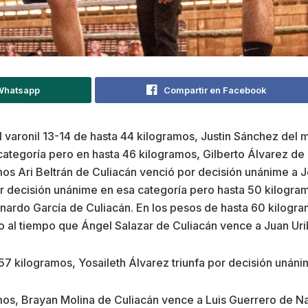
 Whatsapp
Compartir en Facebook
ntil varonil 13-14 de hasta 44 kilogramos, Justin Sánchez de
 categoría pero en hasta 46 kilogramos, Gilberto Álvarez d
ramos Ari Beltrán de Culiacán venció por decisión unánime a
r decisión unánime en esa categoría pero hasta 50 kilogra
nardo García de Culiacán. En los pesos de hasta 60 kilog
 al tiempo que Ángel Salazar de Culiacán vence a Juan Uri
 57 kilogramos, Yosaileth Álvarez triunfa por decisión unáni
amos, Brayan Molina de Culiacán vence a Luis Guerrero de N