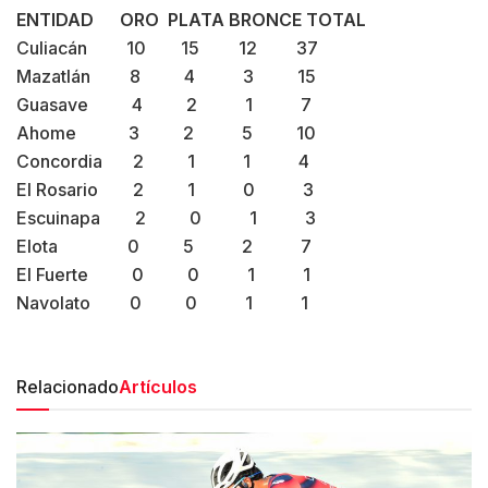
ENTIDAD
ORO
PLATA
BRONCE
TOTAL
Culiacán 10 15 12 37
Mazatlán 8 4 3 15
Guasave 4 2 1 7
Ahome 3 2 5 10
Concordia 2 1 1 4
El Rosario 2 1 0 3
Escuinapa 2 0 1 3
Elota 0 5 2 7
El Fuerte 0 0 1 1
Navolato 0 0 1 1
Relacionado
Artículos