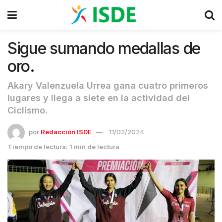
Sigue sumando medallas de
oro.
Akary Valenzuela Urrea gana cuatro primeros
lugares y llega a siete en la actividad del
Ciclismo.
por
Redacción ISDE
11/02/2024
Tiempo de lectura: 1 min de lectura