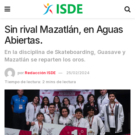
Sin rival Mazatlán, en Aguas
Abiertas.
En la disciplina de Skateboarding, Guasave y
Mazatlán se reparten los oros.
por
Redacción ISDE
25/02/2024
Tiempo de lectura: 2 mins de lectura