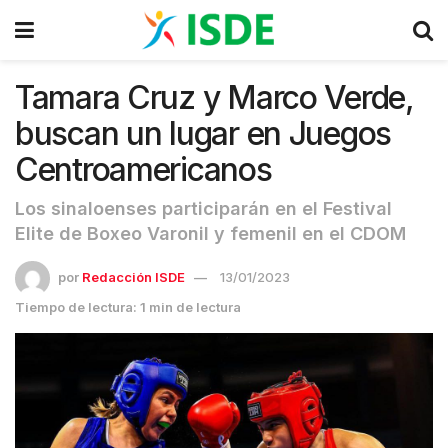
Tamara Cruz y Marco Verde,
buscan un lugar en Juegos
Centroamericanos
Los sinaloenses participarán en el Festival
Elite de Boxeo Varonil y femenil en el CDOM
por
Redacción ISDE
13/01/2023
Tiempo de lectura: 1 min de lectura