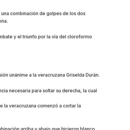
s una combinación de golpes de los dos
ona.
mbate y el triunfo por la vía del cloroformo
sión unánime a la veracruzana Griselda Durán.
ancia necesaria para soltar su derecha, la cual
ue la veracruzana comenzó a cortar la
binación arriba y abajo que hicieron blanco