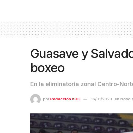
Guasave y Salvador
boxeo
En la eliminatoria zonal Centro-No
por
Redacción ISDE
16/01/2023
en
Notici