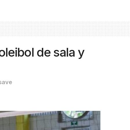
leibol de sala y
asave