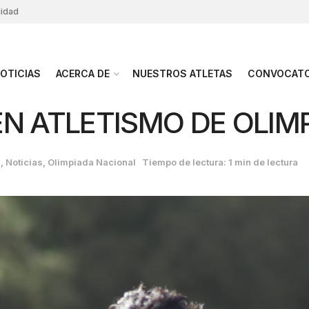
cidad
OTICIAS
ACERCA DE
NUESTROS ATLETAS
CONVOCATO
N ATLETISMO DE OLIMP
S
,
Noticias
,
Olimpiada Nacional
Tiempo de lectura: 1 min de lectura