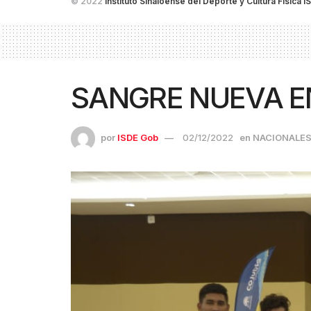
© 2022
Instituto Sinaloense del Deporte y Cultura Física I
SANGRE NUEVA E
por
ISDE Gob
02/12/2022
en
NACIONALE