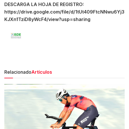
DESCARGA LA HOJA DE REGISTRO:
https://drive.google.com/file/d/1tUt409FtcNNwu6Yj3
KJXn1TziD8yWcF4/view?usp=sharing
Relacionado
Artículos