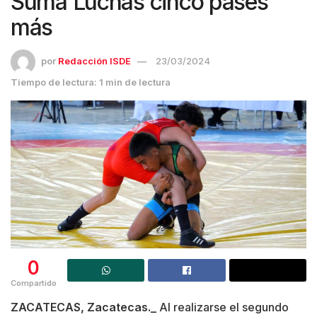
Suma Luchas cinco pases
más
por
Redacción ISDE
23/03/2024
Tiempo de lectura: 1 min de lectura
0
Compartido
ZACATECAS, Zacatecas._
Al realizarse el segundo