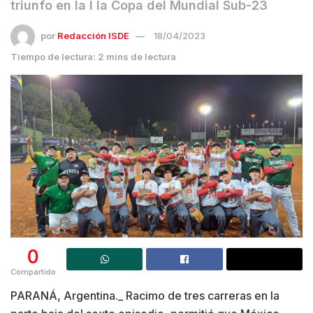
triunfo en la I la Copa del Mundial Sub-23
por
Redacción ISDE
18/04/2023
Tiempo de lectura: 2 mins de lectura
0
Compartido
PARANÁ, Argentina._ Racimo de tres carreras en la