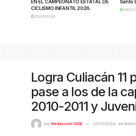
EN EL CAMPEONATO ESTATAL DE
Santo 
CICLISMO INFANTIL 2026.
29/07/
03/08/2026
Logra Culiacán 11 
pase a los de la cap
2010-2011 y Juven
por
Redacción ISDE
23/01/2024
en
Notic