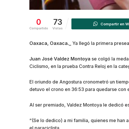
0
73
Compartir en 
Compartido
Vistas
Oaxaca, Oaxaca._
Ya llegó la primera presea
Juan José Valdez Montoya
se colgó la medal
Ciclismo, en la prueba Contra Reloj en la cate
El oriundo de Angostura cronometró un tiemp
detuvo el crono en 36:53 para quedarse con el 
Al ser premiado, Valdez Montoya le dedicó este
“(Se lo dedico) a mi familia, quienes me han a
el paraciclista.