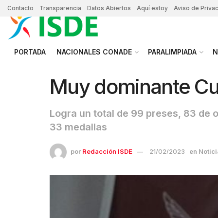
Contacto
Transparencia
Datos Abiertos
Aquí estoy
Aviso de Priva
PORTADA
NACIONALES CONADE
PARALIMPIADA
N
Muy dominante Cul
Logra un total de 99 preses, 83 de 
33 medallas
por
Redacción ISDE
21/02/2023
en
Notic