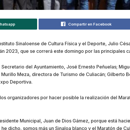
Whatsapp
Compartir en Facebook
nstituto Sinaloense de Cultura Física y el Deporte, Julio Cé
án 2023, que se correrá este domingo por las principales ca
el Secretario del Ayuntamiento, José Ernesto Peñuelas; Migue
al Murillo Meza, directora de Turismo de Culiacán; Gilberto 
xpo Deportiva.
 los organizadores por hacer posible la realización del Mar
 Presidente Municipal, Juan de Dios Gámez, porque está ha
 he dicho, somos más un Sinaloa blanco y el Maratón de Cu