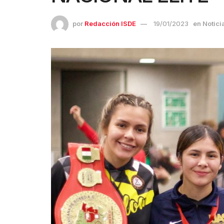
por
Redacción ISDE
19/01/2023
en
Notici